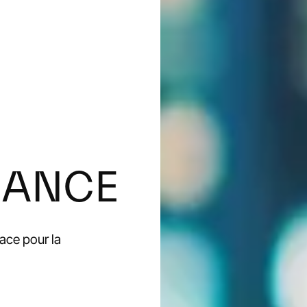
NANCE
cace
pour
la